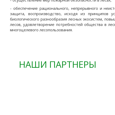
- осуществление мер пожарной безопасности в лесах;
- обеспечение рационального, непрерывного и неист
защита, воспроизводство, исходя из принципов у
биологического разнообразия лесных экосистем, повы
лесов, удовлетворение потребностей общества в лес
многоцелевого лесопользования.
НАШИ ПАРТНЕРЫ