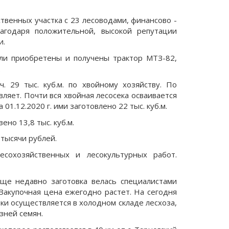
ственных участка с 23 лесоводами, финансово -
лагодаря положительной, высокой репутации
и.
ли приобретены и получены трактор МТЗ-82,
.
ч. 29 тыс. куб.м. по хвойному хозяйству. По
ляет. Почти вся хвойная лесосека осваивается
1.12.2020 г. ими заготовлено 22 тыс. куб.м.
ено 13,8 тыс. куб.м.
 тысячи рублей.
сохозяйственных и лесокультурных работ.
ще недавно заготовка велась специалистами
 Закупочная цена ежегодно растет. На сегодня
ки осуществляется в холодном складе лесхоза,
зней семян.