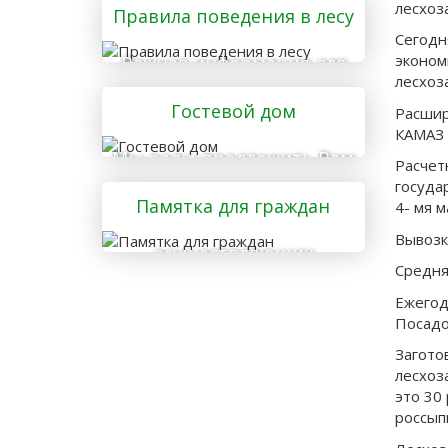
лесхоз
Правила поведения в лесу
Сегодн
эконом
Важная информация для
лесхоз
тех, кто отправляется в
Гостевой дом
лес
Расшир
КАМАЗ 
Мы рады предложить Вам
Расчет
услуги гостевого дома
госуда
Памятка для граждан
4- мя 
Вывозка
осуществляющих
Средняя
заготовку и сбор
валежника для
Ежего
Посадо
собственных нужд
Загото
лесхоз
это 30
россып