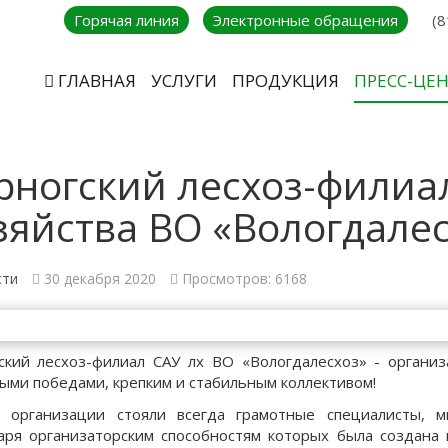
Горячая линия
Электронные обращения
(8
ГЛАВНАЯ
УСЛУГИ
ПРОДУКЦИЯ
ПРЕСС-ЦЕ
рногский лесхоз-филиа
зяйства ВО «Вологдалес
сти
30 декабря 2020
Просмотров: 6168
ский лесхоз-филиал САУ лх ВО «Вологдалесхоз» - организ
ыми победами, крепким и стабильным коллективом!
я организации стояли всегда грамотные специалисты, 
аря организаторским способностям которых была создана