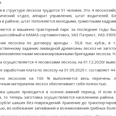
а.
я в структуре лесхоза трудится 51 человек. Это 4 лесохозяй
ический отдел, аппарат управления, штат водителей. Б
а в районе, штат пополняется молодыми, грамотными кадрам
яется и машинно-тракторный парк: за последние годы бы
шоссейный и КАМАЗ-сортиментовоз, УАЗ Патриот, УАЗ-3909
ная лесосека по договору аренды - 50,8 тыс. куб.м., в т.
рственному заданию ликвидной древесины лесхоз не заготов
малокомплектными механизированными бригадами лесхоза. На 0
 осуществляется 4 лесовозами лесхоза, на 01.12.2020г вывез
 заработная плата по лесхозу на 01.09.2020 г. составляет 44
дно лесхозом на 100 % выполняется весь перечень ле
чным материалом лесхоз обеспечивает себя полностью.
вка шишек проводится в осенне-зимний период. И если е
а, то теперь заготовка осуществляется населением района.
 руб/кг шишек без повреждений. Хранение до транспортиров
ью, во избежание загнивания и возникновения грибных боле