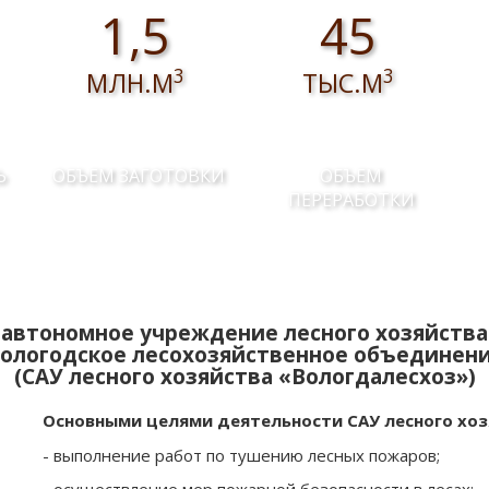
1,5
45
3
3
МЛН.М
ТЫС.М
Ь
ОБЪЕМ ЗАГОТОВКИ
ОБЪЕМ
ПЕРЕРАБОТКИ
автономное учреждение лесного хозяйства
ологодское лесохозяйственное объединен
(САУ лесного хозяйства «Вологдалесхоз»)
Основными целями деятельности САУ лесного хоз
- выполнение работ по тушению лесных пожаров;