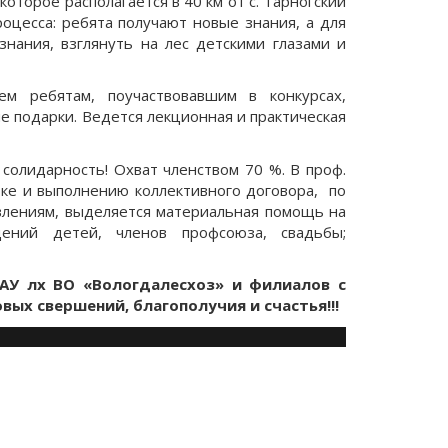
оторое располагается в 40 км от с. Тарногский
оцесса: ребята получают новые знания, а для
знания, взглянуть на лес детскими глазами и
ем ребятам, поучаствовавшим в конкурсах,
е подарки. Ведется лекционная и практическая
солидарность! Охват членством 70 %. В проф.
тке и выполнению коллективного договора, по
явлениям, выделяется материальная помощь на
ений детей, членов профсоюза, свадьбы;
САУ лх ВО «Вологдалесхоз» и филиалов с
ых свершений, благополучия и счастья!!!