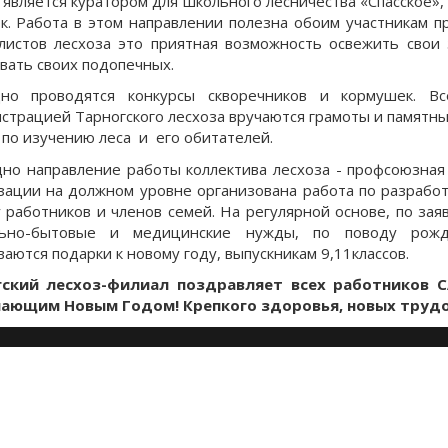
 является куратором для школьного лесничества «Спасское», к
к. Работа в этом направлении полезна обоим участникам пр
листов лесхоза это приятная возможность освежить свои 
вать своих подопечных.
но проводятся конкурсы скворечников и кормушек. Вс
страцией Тарногского лесхоза вручаются грамоты и памятны
 по изучению леса и его обитателей.
но направление работы коллектива лесхоза - профсоюзная 
зации на должном уровне организована работа по разрабо
 работников и членов семей. На регулярной основе, по за
льно-бытовые и медицинские нужды, по поводу рожд
ваются подарки к новому году, выпускникам 9,11классов.
гский лесхоз-филиал поздравляет всех работников 
ающим Новым Годом! Крепкого здоровья, новых трудов