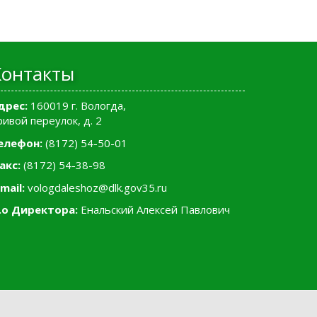
Контакты
дрес:
160019 г. Вологда,
ривой переулок, д. 2
елефон:
(8172) 54-50-01
акс:
(8172) 54-38-98
mail:
vologdaleshoz@dlk.gov35.ru
.о Директора:
Енальский Алексей Павлович