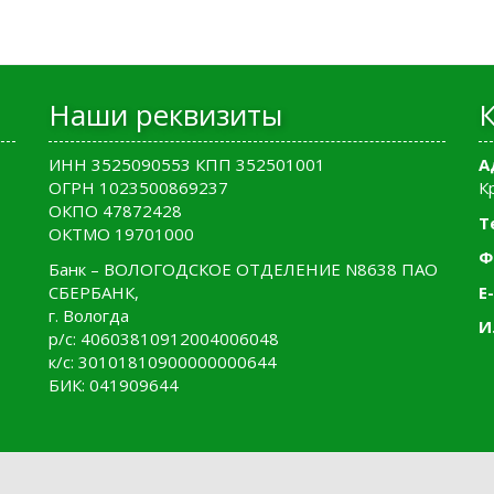
Наши реквизиты
ИНН 3525090553 КПП 352501001
А
ОГРН 1023500869237
К
ОКПО 47872428
Т
ОКТМО 19701000
Ф
Банк – ВОЛОГОДСКОЕ ОТДЕЛЕНИЕ N8638 ПАО
СБЕРБАНК,
E-
г. Вологда
И
р/с: 40603810912004006048
к/с: 30101810900000000644
БИК: 041909644