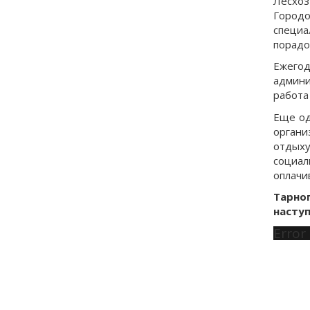
Лесхоз
Городо
специа
порадо
Ежегод
админи
работа
Еще од
органи
отдыху
социа
оплачи
Тарно
наступ
Error