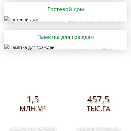
отправляется в лес
Гостевой дом
Мы рады предложить Вам услуги гостевого
дома
Памятка для граждан
осуществляющих заготовку и сбор
валежника для собственных нужд
1,5
457,5
3
МЛН.М
ТЫС.ГА
ОБЪЕМ РАСЧЕТНОЙ
ОБЩАЯ ПЛОЩАДЬ