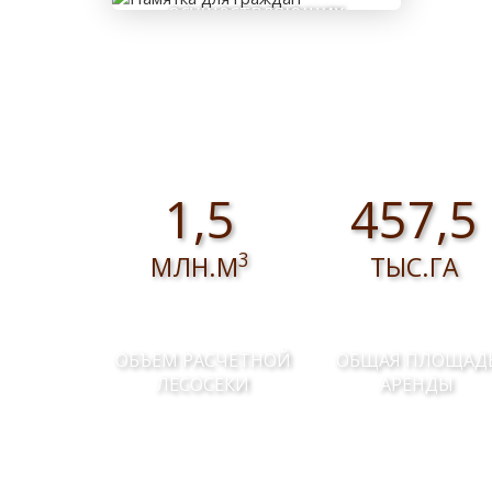
осуществляющих
заготовку и сбор
валежника для
собственных нужд
1,5
457,5
3
МЛН.М
ТЫС.ГА
ОБЪЕМ РАСЧЕТНОЙ
ОБЩАЯ ПЛОЩАД
ЛЕСОСЕКИ
АРЕНДЫ