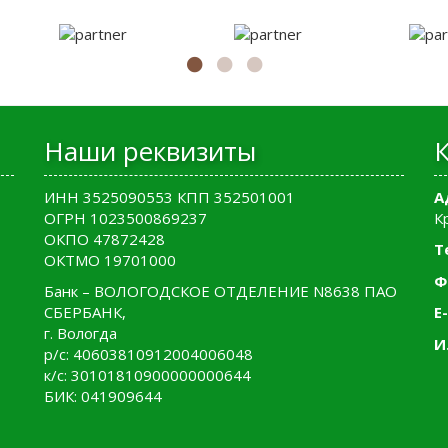
Наши реквизиты
ИНН 3525090553 КПП 352501001
А
ОГРН 1023500869237
К
ОКПО 47872428
Т
ОКТМО 19701000
Ф
Банк – ВОЛОГОДСКОЕ ОТДЕЛЕНИЕ N8638 ПАО
СБЕРБАНК,
E-
г. Вологда
И
р/с: 40603810912004006048
к/с: 30101810900000000644
БИК: 041909644