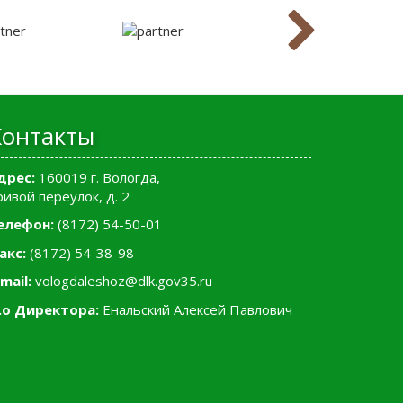
Контакты
дрес:
160019 г. Вологда,
ривой переулок, д. 2
елефон:
(8172) 54-50-01
акс:
(8172) 54-38-98
mail:
vologdaleshoz@dlk.gov35.ru
.о Директора:
Енальский Алексей Павлович