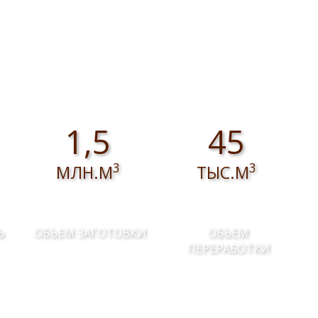
1,5
45
3
3
МЛН.М
ТЫС.М
Ь
ОБЪЕМ ЗАГОТОВКИ
ОБЪЕМ
ПЕРЕРАБОТКИ