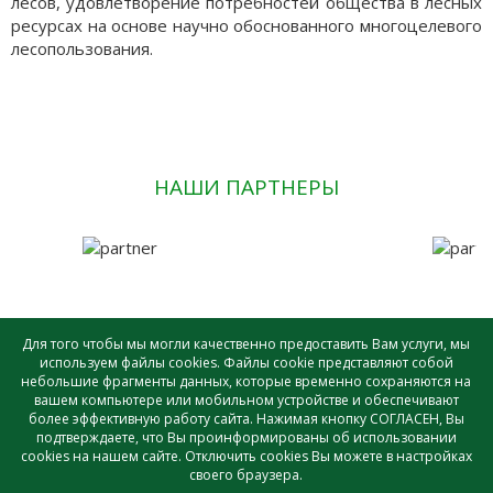
лесов, удовлетворение потребностей общества в лесных
ресурсах на основе научно обоснованного многоцелевого
лесопользования.
НАШИ ПАРТНЕРЫ
Для того чтобы мы могли качественно предоставить Вам услуги, мы
используем файлы cookies. Файлы cookie представляют собой
небольшие фрагменты данных, которые временно сохраняются на
САУ лесного хозяйства ВО «ВОЛОГДАЛЕСХОЗ» © - 2026 |
вашем компьютере или мобильном устройстве и обеспечивают
Создание и поддержка сайта
более эффективную работу сайта. Нажимая кнопку СОГЛАСЕН, Вы
подтверждаете, что Вы проинформированы об использовании
cookies на нашем сайте. Отключить cookies Вы можете в настройках
своего браузера.