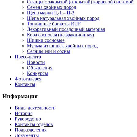
Сеянцы с закрытой (открытой) корневой системой
Семена хвойных пород
Щепа марки Ц-1 – Ц-3
Щепа натуральная хвойных пород
Топливные брикеты RUF
Декоративный посадочный материал
Кора сосновая (нефракционная)
Шишки сосновые
Мульча из шишек хвойных пород
Сеянцы ели и сосны
Пресс-центр
Новости
Объявления
Конкурсы
Фотогалерея
Контакты
Информация
Виды деятельности
История
Руководство
Контакты отделов
Подразделения
Документы