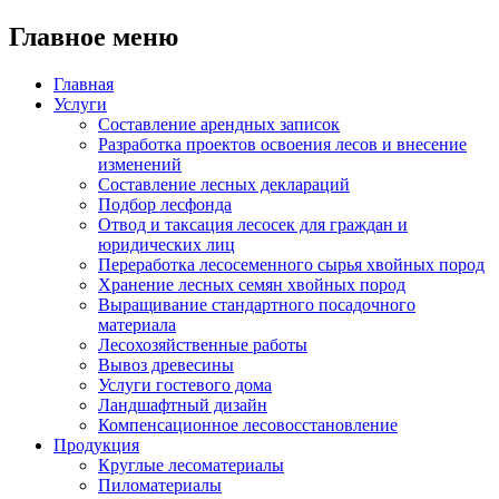
Главное меню
Главная
Услуги
Составление арендных записок
Разработка проектов освоения лесов и внесение
изменений
Составление лесных деклараций
Подбор лесфонда
Отвод и таксация лесосек для граждан и
юридических лиц
Переработка лесосеменного сырья хвойных пород
Хранение лесных семян хвойных пород
Выращивание стандартного посадочного
материала
Лесохозяйственные работы
Вывоз древесины
Услуги гостевого дома
Ландшафтный дизайн
Компенсационное лесовосстановление
Продукция
Круглые лесоматериалы
Пиломатериалы