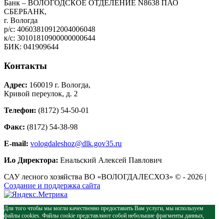
Банк – ВОЛОГОДСКОЕ ОТДЕЛЕНИЕ N8638 ПАО
СБЕРБАНК,
г. Вологда
р/с: 40603810912004006048
к/с: 30101810900000000644
БИК: 041909644
Контакты
Адрес:
160019 г. Вологда,
Кривой переулок, д. 2
Телефон:
(8172) 54-50-01
Факс:
(8172) 54-38-98
E-mail:
vologdaleshoz@dlk.gov35.ru
И.о Директора:
Енальский Алексей Павлович
САУ лесного хозяйства ВО «ВОЛОГДАЛЕСХОЗ» © - 2026 |
Создание и поддержка сайта
Для того чтобы мы могли качественно предоставить Вам услуги, мы используем
файлы cookies. Файлы cookie представляют собой небольшие фрагменты данных,