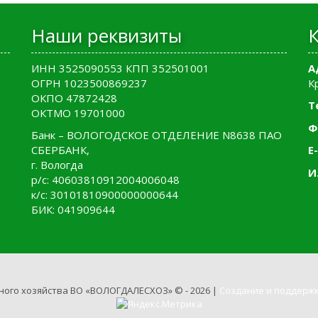
Наши реквизиты
ИНН 3525090553 КПП 352501001
А
ОГРН 1023500869237
К
ОКПО 47872428
Т
ОКТМО 19701000
Ф
Банк – ВОЛОГОДСКОЕ ОТДЕЛЕНИЕ N8638 ПАО
СБЕРБАНК,
E-
г. Вологда
И
р/с: 40603810912004006048
к/с: 30101810900000000644
БИК: 041909644
ного хозяйства ВО «ВОЛОГДАЛЕСХОЗ» © - 2026 |
Создание и поддержк