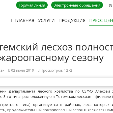
Горячая линия
Электронные обращения
(8
ГЛАВНАЯ
УСЛУГИ
ПРОДУКЦИЯ
ПРЕСС-ЦЕ
темский лесхоз полност
жароопасному сезону
сти
02 июля 2019
Просмотров: 1272
ник Департамента лесного хозяйства по СЗФО Алексей 
ю 3-го типа, расположенную в Тотемском лесхозе – филиале 
(третьего типа) организуется в районах, леса которы
сть, продолжительный пожароопасный сезон и являются наи