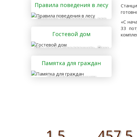
Правила поведения в лесу
Станци
готовн
Важная информация для
«С нач
тех, кто отправляется в
33 пот
Гостевой дом
лес
компле
Мы рады предложить Вам
услуги гостевого дома
Памятка для граждан
осуществляющих
заготовку и сбор
валежника для
собственных нужд
1,5
457,5