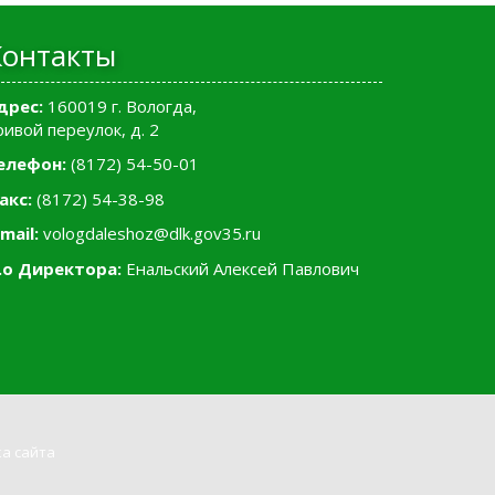
Контакты
дрес:
160019 г. Вологда,
ривой переулок, д. 2
елефон:
(8172) 54-50-01
акс:
(8172) 54-38-98
mail:
vologdaleshoz@dlk.gov35.ru
.о Директора:
Енальский Алексей Павлович
а сайта