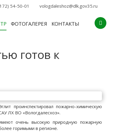
172) 54-50-01
vologdaleshoz@dlk.gov35.ru
НТР
ФОТОГАЛЕРЕЯ
КОНТАКТЫ
ью готов к
Эглит проинспектировал пожарно-химическую
САУ ЛХ ВО «Вологдалесхоз».
х имеют очень высокую природную пожарную
более горимыми в регионе.