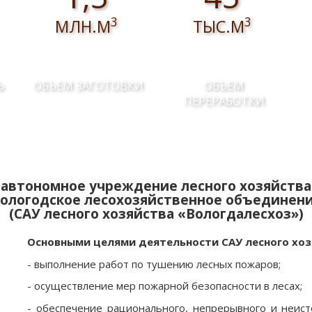
3
3
МЛН.М
ТЫС.М
Ь
ОБЪЕМ ЗАГОТОВКИ
ОБЪЕМ
ПЕРЕРАБОТКИ
автономное учреждение лесного хозяйства
ологодское лесохозяйственное объединен
(САУ лесного хозяйства «Вологдалесхоз»)
Основными целями деятельности САУ лесного хоз
- выполнение работ по тушению лесных пожаров;
- осуществление мер пожарной безопасности в лесах;
- обеспечение рационального, непрерывного и неист