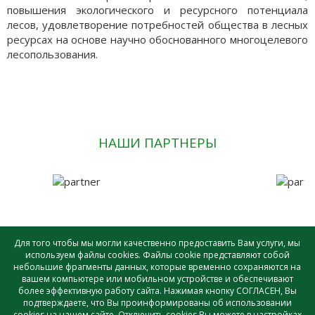
повышения экологического и ресурсного потенциала
лесов, удовлетворение потребностей общества в лесных
ресурсах на основе научно обоснованного многоцелевого
лесопользования.
НАШИ ПАРТНЕРЫ
Для того чтобы мы могли качественно предоставить Вам услуги, мы
используем файлы cookies. Файлы cookie представляют собой
небольшие фрагменты данных, которые временно сохраняются на
САУ лесного хозяйства ВО «ВОЛОГДАЛЕСХОЗ» © - 2026 |
вашем компьютере или мобильном устройстве и обеспечивают
Создание и поддержка сайта
более эффективную работу сайта. Нажимая кнопку СОГЛАСЕН, Вы
подтверждаете, что Вы проинформированы об использовании
cookies на нашем сайте. Отключить cookies Вы можете в настройках