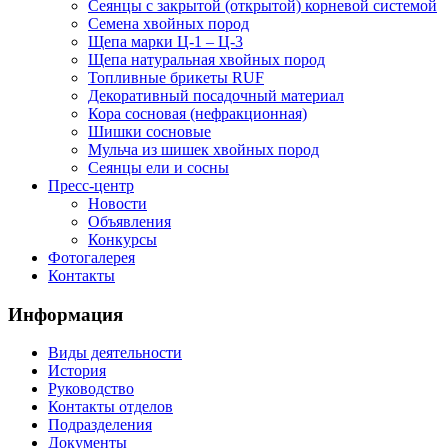
Сеянцы с закрытой (открытой) корневой системой
Семена хвойных пород
Щепа марки Ц-1 – Ц-3
Щепа натуральная хвойных пород
Топливные брикеты RUF
Декоративный посадочный материал
Кора сосновая (нефракционная)
Шишки сосновые
Мульча из шишек хвойных пород
Сеянцы ели и сосны
Пресс-центр
Новости
Объявления
Конкурсы
Фотогалерея
Контакты
Информация
Виды деятельности
История
Руководство
Контакты отделов
Подразделения
Документы