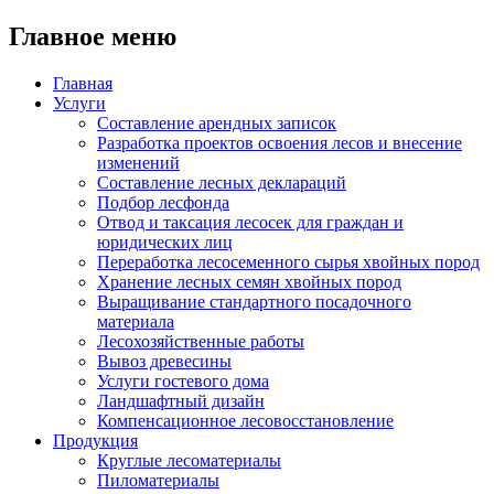
Главное меню
Главная
Услуги
Составление арендных записок
Разработка проектов освоения лесов и внесение
изменений
Составление лесных деклараций
Подбор лесфонда
Отвод и таксация лесосек для граждан и
юридических лиц
Переработка лесосеменного сырья хвойных пород
Хранение лесных семян хвойных пород
Выращивание стандартного посадочного
материала
Лесохозяйственные работы
Вывоз древесины
Услуги гостевого дома
Ландшафтный дизайн
Компенсационное лесовосстановление
Продукция
Круглые лесоматериалы
Пиломатериалы