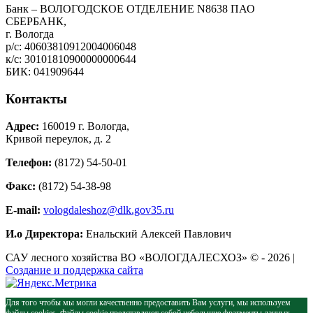
Банк – ВОЛОГОДСКОЕ ОТДЕЛЕНИЕ N8638 ПАО
СБЕРБАНК,
г. Вологда
р/с: 40603810912004006048
к/с: 30101810900000000644
БИК: 041909644
Контакты
Адрес:
160019 г. Вологда,
Кривой переулок, д. 2
Телефон:
(8172) 54-50-01
Факс:
(8172) 54-38-98
E-mail:
vologdaleshoz@dlk.gov35.ru
И.о Директора:
Енальский Алексей Павлович
САУ лесного хозяйства ВО «ВОЛОГДАЛЕСХОЗ» © - 2026 |
Создание и поддержка сайта
Для того чтобы мы могли качественно предоставить Вам услуги, мы используем
файлы cookies. Файлы cookie представляют собой небольшие фрагменты данных,