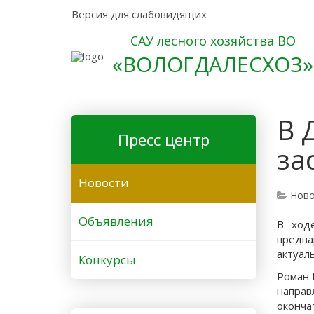
Версия для слабовидящих
САУ лесного хозяйства ВО
«ВОЛОГДАЛЕСХОЗ»
В 
Пресс центр
за
Новости
Ново
Объявления
В ход
предва
актуал
Конкурсы
Роман 
направ
оконча