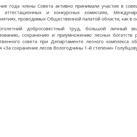
ние года члены Совета активно принимали участие в сов
х, аттестационных и конкурсных комиссиях, Междуна
иятиях, проводимых Общественной палатой области, как в оф
оголетний добросовестный труд, большой личный в
зованию, сохранению и приумножению лесных богатств р
венного совета при Департаменте лесного комплекса о
я «За сохранение лесов Вологодчины 1-й степени» Голубцов