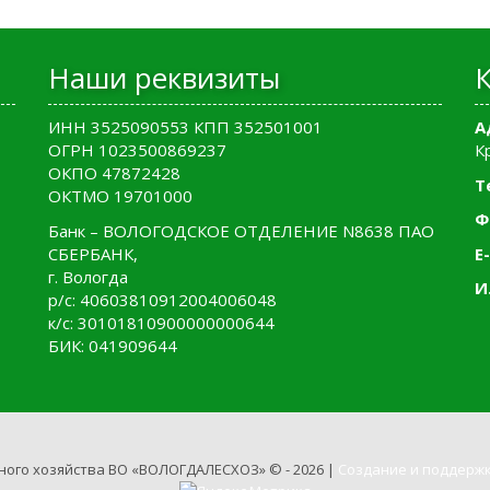
Наши реквизиты
ИНН 3525090553 КПП 352501001
А
ОГРН 1023500869237
К
ОКПО 47872428
Т
ОКТМО 19701000
Ф
Банк – ВОЛОГОДСКОЕ ОТДЕЛЕНИЕ N8638 ПАО
СБЕРБАНК,
E-
г. Вологда
И
р/с: 40603810912004006048
к/с: 30101810900000000644
БИК: 041909644
ного хозяйства ВО «ВОЛОГДАЛЕСХОЗ» © - 2026 |
Создание и поддержк