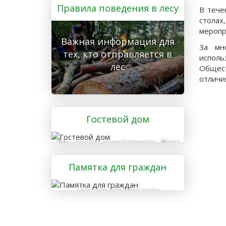
Правила поведения в лесу
В тече
стола
меропр
Важная информация для
За мн
тех, кто отправляется в
исполь
лес
Общест
отличи
Гостевой дом
Мы рады предложить Вам
услуги гостевого дома
Памятка для граждан
осуществляющих
заготовку и сбор
валежника для