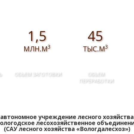
1,5
45
3
3
МЛН.М
ТЫС.М
Ь
ОБЪЕМ ЗАГОТОВКИ
ОБЪЕМ
ПЕРЕРАБОТКИ
автономное учреждение лесного хозяйства
ологодское лесохозяйственное объединен
(САУ лесного хозяйства «Вологдалесхоз»)