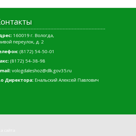
Контакты
дрес:
160019 г. Вологда,
ривой переулок, д. 2
елефон:
(8172) 54-50-01
акс:
(8172) 54-38-98
mail:
vologdaleshoz@dlk.gov35.ru
.о Директора:
Енальский Алексей Павлович
а сайта