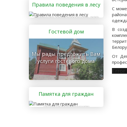
Правила поведения в лесу
С моме
района
Важная информация для
одежда
тех, кто отправляется в
В созд
Гостевой дом
лес
компле
террит
Белору
Мы рады предложить Вам
От Деп
услуги гостевого дома
профес
Error
Памятка для граждан
осуществляющих
заготовку и сбор
валежника для