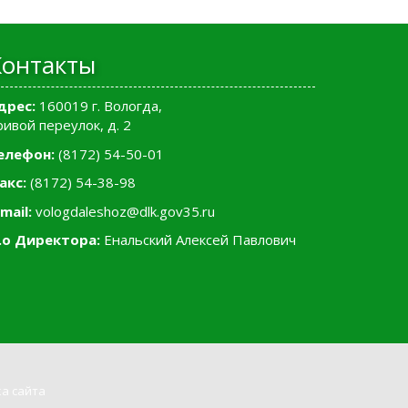
Контакты
дрес:
160019 г. Вологда,
ривой переулок, д. 2
елефон:
(8172) 54-50-01
акс:
(8172) 54-38-98
mail:
vologdaleshoz@dlk.gov35.ru
.о Директора:
Енальский Алексей Павлович
а сайта