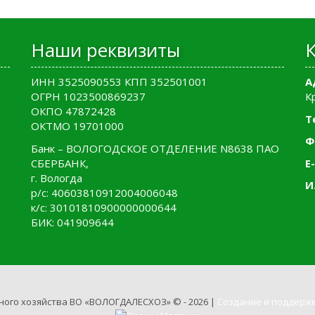
Наши реквизиты
ИНН 3525090553 КПП 352501001
А
ОГРН 1023500869237
К
ОКПО 47872428
Т
ОКТМО 19701000
Ф
Банк – ВОЛОГОДСКОЕ ОТДЕЛЕНИЕ N8638 ПАО
СБЕРБАНК,
E-
г. Вологда
И
р/с: 40603810912004006048
к/с: 30101810900000000644
БИК: 041909644
ного хозяйства ВО «ВОЛОГДАЛЕСХОЗ» © - 2026 |
Создание и поддержк