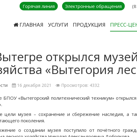
Горячая линия
Электронные обращения
(8
ГЛАВНАЯ
УСЛУГИ
ПРОДУКЦИЯ
ПРЕСС-ЦЕ
Вытегре открылся музей
зяйства «Вытегория ле
сти
16 декабря 2021
Просмотров: 4332
е БПОУ «Вытегорский политехнический техникум» открылся
.
е цели музея – сохранение и сбережение наследия, а та
тающего поколения.
жение о создании музея поступило от почётного гражд
на лесного хозяйства Николая Александровича Добрякова.