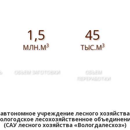
1,5
45
3
3
МЛН.М
ТЫС.М
Ь
ОБЪЕМ ЗАГОТОВКИ
ОБЪЕМ
ПЕРЕРАБОТКИ
автономное учреждение лесного хозяйства
ологодское лесохозяйственное объединен
(САУ лесного хозяйства «Вологдалесхоз»)