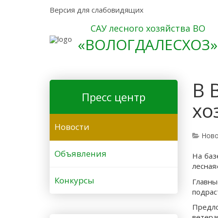
Версия для слабовидящих
САУ лесного хозяйства ВО
«ВОЛОГДАЛЕСХОЗ»
В 
Пресс центр
хо
Новости
Ново
Объявления
На баз
лесная»
Конкурсы
Главны
подрас
Предло
ветера