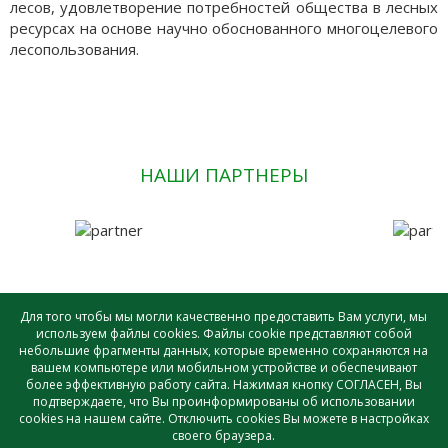
лесов, удовлетворение потребностей общества в лесных
ресурсах на основе научно обоснованного многоцелевого
лесопользования.
НАШИ ПАРТНЕРЫ
Для того чтобы мы могли качественно предоставить Вам услуги, мы
используем файлы cookies. Файлы cookie представляют собой
небольшие фрагменты данных, которые временно сохраняются на
САУ лесного хозяйства ВО «ВОЛОГДАЛЕСХОЗ» © - 2026 |
вашем компьютере или мобильном устройстве и обеспечивают
Создание и поддержка сайта
более эффективную работу сайта. Нажимая кнопку СОГЛАСЕН, Вы
подтверждаете, что Вы проинформированы об использовании
cookies на нашем сайте. Отключить cookies Вы можете в настройках
своего браузера.