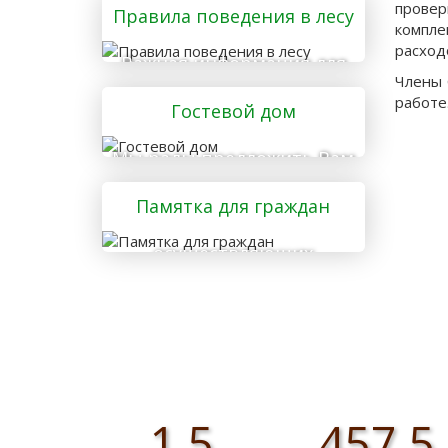
провер
Правила поведения в лесу
компле
расход
Важная информация для
Члены 
тех, кто отправляется в
работе
Гостевой дом
лес
Мы рады предложить Вам
услуги гостевого дома
Памятка для граждан
осуществляющих
заготовку и сбор
валежника для
собственных нужд
1,5
457,5