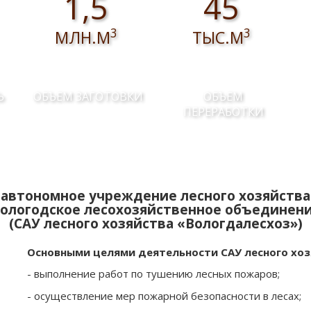
1,5
45
3
3
МЛН.М
ТЫС.М
Ь
ОБЪЕМ ЗАГОТОВКИ
ОБЪЕМ
ПЕРЕРАБОТКИ
автономное учреждение лесного хозяйства
ологодское лесохозяйственное объединен
(САУ лесного хозяйства «Вологдалесхоз»)
Основными целями деятельности САУ лесного хоз
- выполнение работ по тушению лесных пожаров;
- осуществление мер пожарной безопасности в лесах;