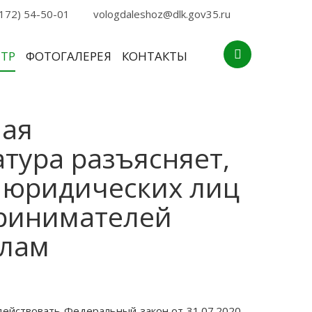
172) 54-50-01
vologdaleshoz@dlk.gov35.ru
НТР
ФОТОГАЛЕРЕЯ
КОНТАКТЫ
ная
тура разъясняет,
и юридических лиц
ринимателей
илам
действовать Федеральный закон от 31.07.2020