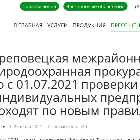
Горячая линия
Электронные обращения
(8
ГЛАВНАЯ
УСЛУГИ
ПРОДУКЦИЯ
ПРЕСС-ЦЕ
реповецкая межрайон
иродоохранная прокура
о с 01.07.2021 проверк
индивидуальных предп
оходят по новым прав
сти
29 июля 2021
Просмотров: 524
юля 2021 года на территории Российской Федерации начал 