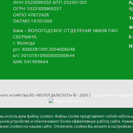
ИНН 3525090553 КПП 352501001
А
ОГРН 1023500869237
К
ОКПО 47872428
Т
ОКТМО 19701000
Ф
Банк – ВОЛОГОДСКОЕ ОТДЕЛЕНИЕ N8638 ПАО
СБЕРБАНК,
E-
г. Вологда
И
р/с: 40603810912004006048
к/с: 30101810900000000644
БИК: 041909644
ного хозяйства ВО «ВОЛОГДАЛЕСХОЗ» © - 2026 |
Создание и поддержк
, мы используем файлы cookies. Файлы cookie представляют собой небол
ном устройстве и обеспечивают более эффективную работу сайта. Нажи
ии cookies на нашем сайте. Отключить cookies Вы можете в настройках 