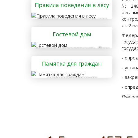
Правила поведения в лесу
№ 248-
реглам
Важная информация для
контро
ст. 2 н
тех, кто отправляется в
Гостевой дом
лес
Федер
госуд
госуда
Мы рады предложить Вам
услуги гостевого дома
- опре
Памятка для граждан
- уста
- закр
осуществляющих
заготовку и сбор
- опре
валежника для
Памят
собственных нужд