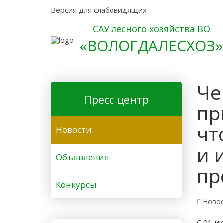
Версия для слабовидящих
САУ лесного хозяйства ВО
«ВОЛОГДАЛЕСХОЗ»
Че
Пресс центр
пр
чт
Новости
и 
Объявления
пр
Конкурсы
Ново
С 01 и