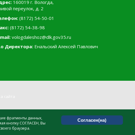
дрес:
160019 г. Вологда,
ривой переулок, д. 2
елефон:
(8172) 54-50-01
акс:
(8172) 54-38-98
mail:
vologdaleshoz@dlk.gov35.ru
.о Директора:
Енальский Алексей Павлович
а сайта
ьшие фрагменты данных,
Согласен(на)
мая кнопку СОГЛАСЕН, Вы
своего браузера.