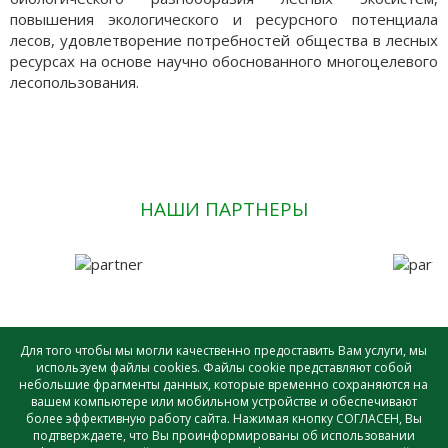
повышения экологического и ресурсного потенциала
лесов, удовлетворение потребностей общества в лесных
ресурсах на основе научно обоснованного многоцелевого
лесопользования.
НАШИ ПАРТНЕРЫ
Для того чтобы мы могли качественно предоставить Вам услуги, мы
используем файлы cookies. Файлы cookie представляют собой
небольшие фрагменты данных, которые временно сохраняются на
САУ лесного хозяйства ВО «ВОЛОГДАЛЕСХОЗ» © - 2026 |
вашем компьютере или мобильном устройстве и обеспечивают
Создание и поддержка сайта
более эффективную работу сайта. Нажимая кнопку СОГЛАСЕН, Вы
подтверждаете, что Вы проинформированы об использовании