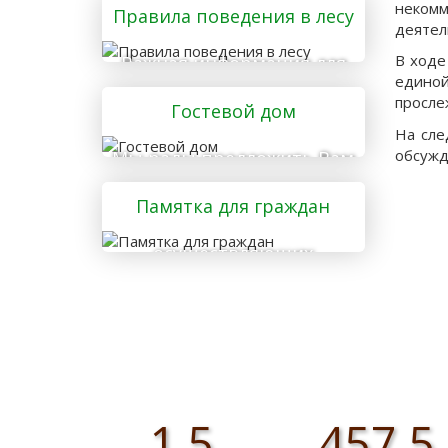
некомм
Правила поведения в лесу
деятел
В ходе
Важная информация для
единой
тех, кто отправляется в
просле
Гостевой дом
лес
На сле
обсужд
Мы рады предложить Вам
услуги гостевого дома
Памятка для граждан
осуществляющих
заготовку и сбор
валежника для
собственных нужд
1,5
457,5