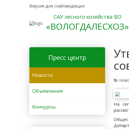
Версия для слабовидящих
САУ лесного хозяйства ВО
«ВОЛОГДАЛЕСХОЗ»
Ут
Пресс центр
со
Новости
Ново
Объявления
На се
Конкурсы
рассмо
Общест
Депар