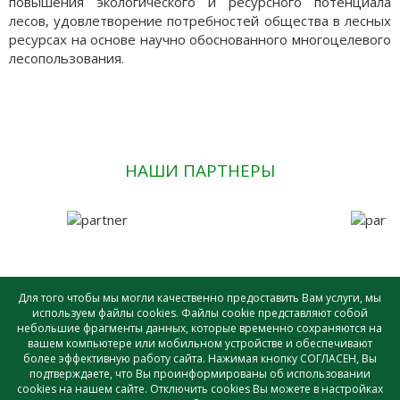
повышения экологического и ресурсного потенциала
лесов, удовлетворение потребностей общества в лесных
ресурсах на основе научно обоснованного многоцелевого
лесопользования.
НАШИ ПАРТНЕРЫ
Для того чтобы мы могли качественно предоставить Вам услуги, мы
используем файлы cookies. Файлы cookie представляют собой
небольшие фрагменты данных, которые временно сохраняются на
САУ лесного хозяйства ВО «ВОЛОГДАЛЕСХОЗ» © - 2026 |
вашем компьютере или мобильном устройстве и обеспечивают
Создание и поддержка сайта
более эффективную работу сайта. Нажимая кнопку СОГЛАСЕН, Вы
подтверждаете, что Вы проинформированы об использовании
cookies на нашем сайте. Отключить cookies Вы можете в настройках