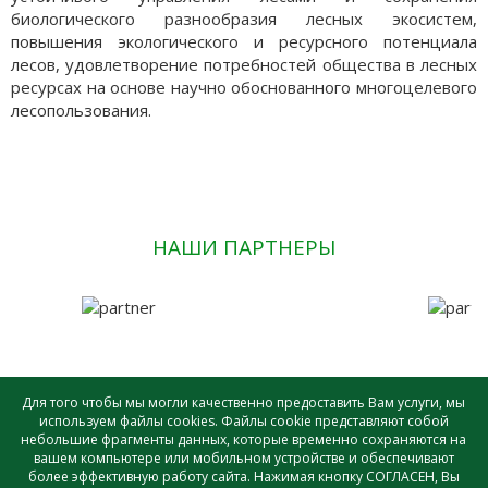
биологического разнообразия лесных экосистем,
повышения экологического и ресурсного потенциала
лесов, удовлетворение потребностей общества в лесных
ресурсах на основе научно обоснованного многоцелевого
лесопользования.
НАШИ ПАРТНЕРЫ
Для того чтобы мы могли качественно предоставить Вам услуги, мы
используем файлы cookies. Файлы cookie представляют собой
небольшие фрагменты данных, которые временно сохраняются на
САУ лесного хозяйства ВО «ВОЛОГДАЛЕСХОЗ» © - 2026 |
вашем компьютере или мобильном устройстве и обеспечивают
Создание и поддержка сайта
более эффективную работу сайта. Нажимая кнопку СОГЛАСЕН, Вы