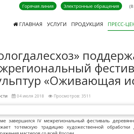
Горячая линия
Электронные обращения
(8
ГЛАВНАЯ
УСЛУГИ
ПРОДУКЦИЯ
ПРЕСС-ЦЕ
ологдалесхоз» поддержа
жрегиональный фестив
ульптур «Оживающая и
сти
04 июля 2018
Просмотров: 3511
ме завершился IV межрегиональный фестиваль деревянн
лжает тотемскую традицию художественной обработки 
ражения мастеров со всей России.