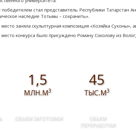
рственного университета.
е победителем стал представитель Республики Татарстан А
ическое наследие Тотьмы – сохранить».
 место заняла скульптурная композиция «Хозяйка Сухоны», 
 место конкурса было присуждено Роману Соколову из Волог
1,5
45
3
3
МЛН.М
ТЫС.М
Ь
ОБЪЕМ ЗАГОТОВКИ
ОБЪЕМ
ПЕРЕРАБОТКИ