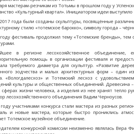
аря мастерам-резчикам из Тотьмы в прошлом году у Успенск
анство «Культурный квартал». Инициатором идеи выступило
2017 года были созданы скульптуры, посвящённые различн
ктурному стилю «тотемское барокко», символу города – чёрно
 году фестиваль продолжил тему «Тотемские бренды», тем
турами.
ейшее в регионе лесохозяйственное объединение, 
ворительную помощь в организации фестиваля и предоста
ала требуемого диаметра для скульптур. «Развитие дере
нного зодчества и малых архитектурных форм – один и
а. «Вологдалесхоз» и Тотемский лесхоз с удовольстви
ений культуры и общественных объединений. Древесина –
х сферах жизни человека, а изделия из нее хранят тепло р
ор лесохозяйственного объединения Вадим Черноусов.
 году участниками конкурса стали мастера из разных регио
аль и новые мастера, которые быстро прониклись атмо
ет Тотемское музейное объединение.
дателем конкурсной комиссии неизменно являлась Вера Фи