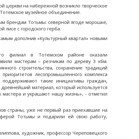
ой церкви на набережной возникло творческое
 Тотемское музейное объединение.
ым брендам Тотьмы: северной ягоде морошке,
й лисе с городского герба.
 самым дополнив «Культурный квартал» новыми
его филиал в Тотемском районе оказали
вили мастерам – резчикам по дереву 3 кбм.
вянного строительства, сохранение традиций
з приоритетов лесопромышленного комплекса
ем поддерживают такие инициативы граждан,
 древнейший материал, который используется
ук мастера и украшают нашу жизнь», - отметил
нов страны, уже не первый раз приехавшие на
сферой Тотьмы и подарили ей свою работу,
липпова, художник, профессор Череповецкого