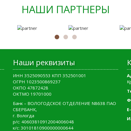
НАШИ ПАРТНЕРЫ
Наши реквизиты
ИНН 3525090553 КПП 352501001
А
ОГРН 1023500869237
К
ОКПО 47872428
Т
ОКТМО 19701000
Ф
Банк – ВОЛОГОДСКОЕ ОТДЕЛЕНИЕ N8638 ПАО
СБЕРБАНК,
E-
г. Вологда
И
р/с: 40603810912004006048
к/с: 30101810900000000644