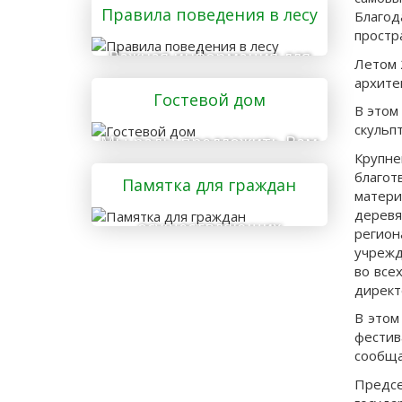
Правила поведения в лесу
Благод
простр
Важная информация для
Летом 
тех, кто отправляется в
архите
Гостевой дом
лес
В этом
скульп
Мы рады предложить Вам
Крупн
услуги гостевого дома
благот
Памятка для граждан
матери
деревя
осуществляющих
регион
заготовку и сбор
учрежд
валежника для
во все
директ
собственных нужд
В этом
фестив
сообща
Предсе