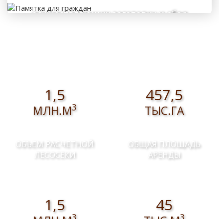
осуществляющих заготовку и сбор
валежника для собственных нужд
1,5
457,5
3
МЛН.М
ТЫС.ГА
ОБЪЕМ РАСЧЕТНОЙ
ОБЩАЯ ПЛОЩАДЬ
ЛЕСОСЕКИ
АРЕНДЫ
1,5
45
3
3