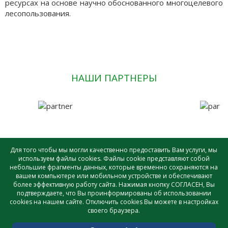
ресурсах на основе научно обоснованного многоцелевого
лесопользования.
НАШИ ПАРТНЕРЫ
Для того чтобы мы могли качественно предоставить Вам услуги, мы
используем файлы cookies. Файлы cookie представляют собой
небольшие фрагменты данных, которые временно сохраняются на
САУ лесного хозяйства ВО «ВОЛОГДАЛЕСХОЗ» © - 2026 |
вашем компьютере или мобильном устройстве и обеспечивают
Создание и поддержка сайта
более эффективную работу сайта. Нажимая кнопку СОГЛАСЕН, Вы
подтверждаете, что Вы проинформированы об использовании
cookies на нашем сайте. Отключить cookies Вы можете в настройках
своего браузера.