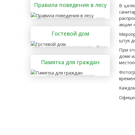
Правила поведения в лесу
В целя
санита
распро
Важная информация для
акции 
тех, кто отправляется в
Гостевой дом
лес
Меропр
штук д
Мы рады предложить Вам
При эт
услуги гостевого дома
доме и
Памятка для граждан
местоп
Фотогр
осуществляющих
времен
заготовку и сбор
Каждом
валежника для
Официа
собственных нужд