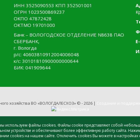
ИНН 3525090553 КПП 352501001
А
ОГРН 1023500869237
К
ОКПО 47872428
Т
ОКТМО 19701000
Ф
Банк – ВОЛОГОДСКОЕ ОТДЕЛЕНИЕ N8638 ПАО
СБЕРБАНК,
E-
г. Вологда
И
р/с: 40603810912004006048
к/с: 30101810900000000644
БИК: 041909644
ного хозяйства ВО «ВОЛОГДАЛЕСХОЗ» © - 2026 |
Создание и поддержк
, мы используем файлы cookies. Файлы cookie представляют собой небол
ном устройстве и обеспечивают более эффективную работу сайта. Нажи
ии cookies на нашем сайте. Отключить cookies Вы можете в настройках 