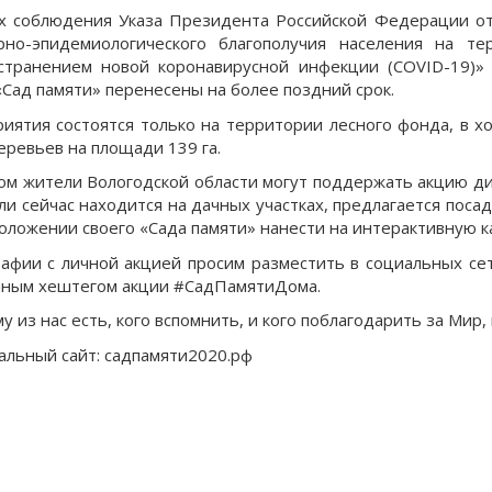
х соблюдения Указа Президента Российской Федерации от
рно-эпидемиологического благополучия населения на т
странением новой коронавирусной инфекции (COVID-19)»
«Сад памяти» перенесены на более поздний срок.
иятия состоятся только на территории лесного фонда, в х
еревьев на площади 139 га.
ом жители Вологодской области могут поддержать акцию дис
ли сейчас находится на дачных участках, предлагается поса
оложении своего «Сада памяти» нанести на интерактивную ка
афии с личной акцией просим разместить в социальных сетя
ным хештегом акции #СадПамятиДома.
у из нас есть, кого вспомнить, и кого поблагодарить за Мир,
льный сайт: садпамяти2020.рф