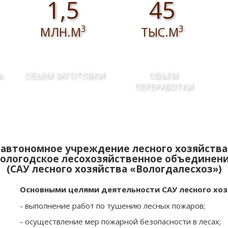
1,5
45
3
3
МЛН.М
ТЫС.М
Ь
ОБЪЕМ ЗАГОТОВКИ
ОБЪЕМ
ПЕРЕРАБОТКИ
автономное учреждение лесного хозяйства
ологодское лесохозяйственное объединен
(САУ лесного хозяйства «Вологдалесхоз»)
Основными целями деятельности САУ лесного хоз
- выполнение работ по тушению лесных пожаров;
- осуществление мер пожарной безопасности в лесах;