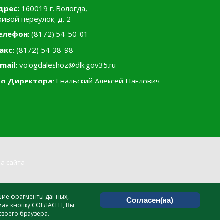
дрес:
160019 г. Вологда,
ривой переулок, д. 2
елефон:
(8172) 54-50-01
акс:
(8172) 54-38-98
mail:
vologdaleshoz@dlk.gov35.ru
.о Директора:
Енальский Алексей Павлович
а сайта
ьшие фрагменты данных,
Согласен(на)
мая кнопку СОГЛАСЕН, Вы
своего браузера.