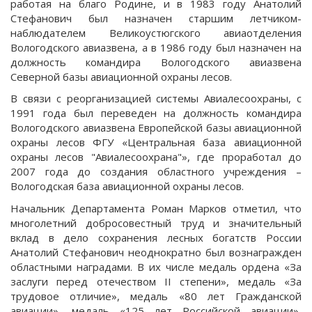
работая на благо Родине, и в 1983 году Анатолий
Стефанович был назначен старшим летчиком-
наблюдателем Великоустюгского авиаотделения
Вологодского авиазвена, а в 1986 году был назначен на
должность командира Вологодского авиазвена
Северной базы авиационной охраны лесов.
В связи с реорганизацией системы Авиалесоохраны, с
1991 года был переведен на должность командира
Вологодского авиазвена Европейской базы авиационной
охраны лесов ФГУ «Центральная база авиационной
охраны лесов "Авиалесоохрана"», где проработал до
2007 года до создания областного учреждения –
Вологодская база авиационной охраны лесов.
Начальник Департамента Роман Марков отметил, что
многолетний добросовестный труд и значительный
вклад в дело сохранения лесных богатств России
Анатолий Стефанович неоднократно был вознагражден
областными наградами. В их числе медаль ордена «За
заслуги перед отечеством II степени», медаль «За
трудовое отличие», медаль «80 лет Гражданской
авиации», медаль «125 лет Российской авиации»,