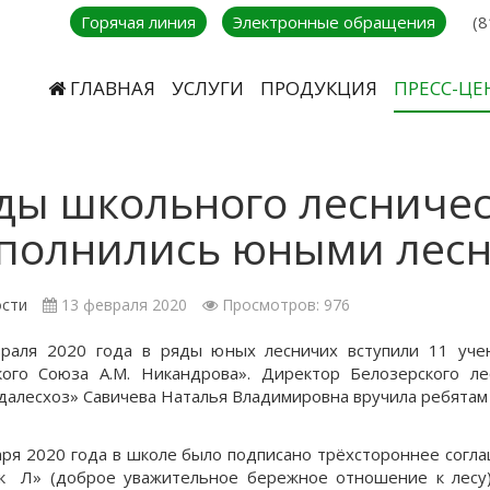
Горячая линия
Электронные обращения
(8
ГЛАВНАЯ
УСЛУГИ
ПРОДУКЦИЯ
ПРЕСС-ЦЕ
ды школьного лесничес
полнились юными лес
сти
13 февраля 2020
Просмотров: 976
раля 2020 года в ряды юных лесничих вступили 11 уч
кого Союза А.М. Никандрова». Директор Белозерского л
далесхоз» Савичева Наталья Владимировна вручила ребятам 
аря 2020 года в школе было подписано трёхстороннее согл
 Л» (доброе уважительное бережное отношение к лесу)