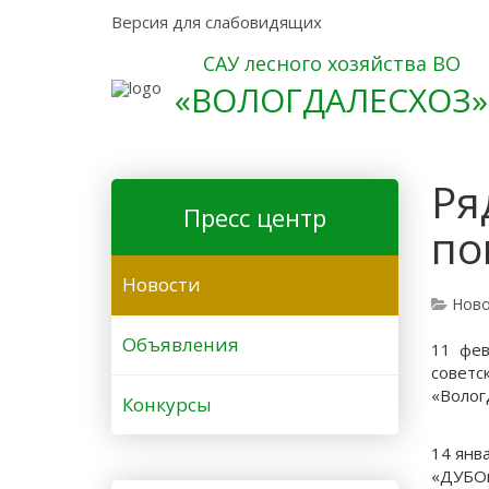
Версия для слабовидящих
САУ лесного хозяйства ВО
«ВОЛОГДАЛЕСХОЗ»
Ря
Пресс центр
по
Новости
Ново
Объявления
11 фев
советс
«Волог
Конкурсы
14 янв
«ДУБОк