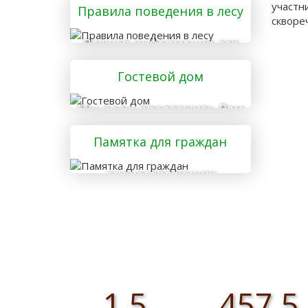
участн
Правила поведения в лесу
скворе
Важная информация для
тех, кто отправляется в
Гостевой дом
лес
Мы рады предложить Вам
услуги гостевого дома
Памятка для граждан
осуществляющих
заготовку и сбор
валежника для
собственных нужд
1,5
457,5