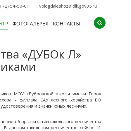
172) 54-50-01
vologdaleshoz@dlk.gov35.ru
НТР
ФОТОГАЛЕРЕЯ
КОНТАКТЫ
тва «ДУБОк Л»
никами
еников МОУ «Бубровской школы имени Героя
есхоза – филиала САУ лесного хозяйства ВО
удостоверения и значки юных лесничих.
ашение об организации школьного лесничества
. В данном школьном лесничестве сейчас 11