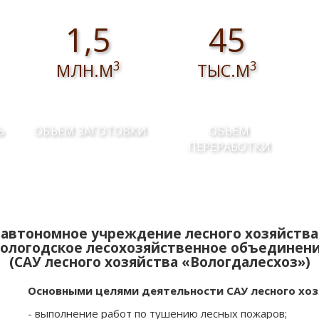
1,5
45
3
3
МЛН.М
ТЫС.М
Ь
ОБЪЕМ ЗАГОТОВКИ
ОБЪЕМ
ПЕРЕРАБОТКИ
автономное учреждение лесного хозяйства
ологодское лесохозяйственное объединен
(САУ лесного хозяйства «Вологдалесхоз»)
Основными целями деятельности САУ лесного хоз
- выполнение работ по тушению лесных пожаров;