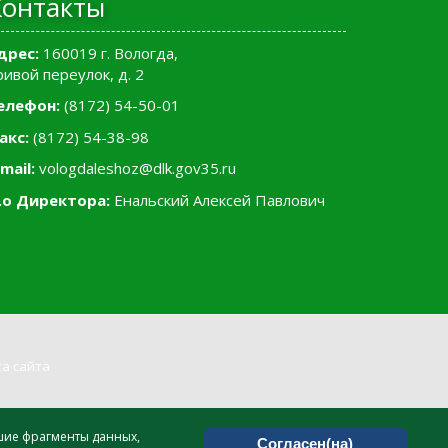
Контакты
дрес:
160019 г. Вологда,
ривой переулок, д. 2
елефон:
(8172) 54-50-01
акс:
(8172) 54-38-98
mail:
vologdaleshoz@dlk.gov35.ru
.о Директора:
Енальский Алексей Павлович
а сайта
ьшие фрагменты данных,
Согласен(на)