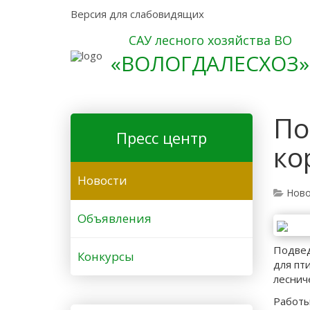
Версия для слабовидящих
САУ лесного хозяйства ВО
«ВОЛОГДАЛЕСХОЗ»
По
Пресс центр
ко
Новости
Ново
Объявления
Подвед
Конкурсы
для пт
леснич
Работы