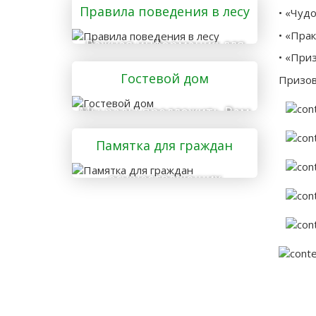
Правила поведения в лесу
• «Чуд
• «Пра
Важная информация для
• «При
тех, кто отправляется в
Гостевой дом
лес
Призов
Мы рады предложить Вам
услуги гостевого дома
Памятка для граждан
осуществляющих
заготовку и сбор
валежника для
собственных нужд