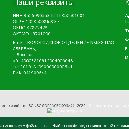
Наши реквизиты
ИНН 3525090553 КПП 352501001
А
ОГРН 1023500869237
К
ОКПО 47872428
Т
ОКТМО 19701000
Ф
Банк – ВОЛОГОДСКОЕ ОТДЕЛЕНИЕ N8638 ПАО
СБЕРБАНК,
E-
г. Вологда
И
р/с: 40603810912004006048
к/с: 30101810900000000644
БИК: 041909644
ного хозяйства ВО «ВОЛОГДАЛЕСХОЗ» © - 2026 |
Создание и поддержк
, мы используем файлы cookies. Файлы cookie представляют собой небол