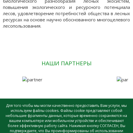
биологического разнообразия лесных экосистем,
повышения экологического и ресурсного потенциала
лесов, удовлетворение потребностей общества в лесных
ресурсах на основе научно обоснованного многоцелевого
лесопользования.
НАШИ ПАРТНЕРЫ
Для того чтобы мы могли качественно предоставить Вам услуги, мы
используем файлы cookies. Файлы cookie представляют собой
небольшие фрагменты данных, которые временно сохраняются на
САУ лесного хозяйства ВО «ВОЛОГДАЛЕСХОЗ» © - 2026 |
вашем компьютере или мобильном устройстве и обеспечивают
Создание и поддержка сайта
более эффективную работу сайта. Нажимая кнопку СОГЛАСЕН, Вы
подтверждаете, что Вы проинформированы об использовании