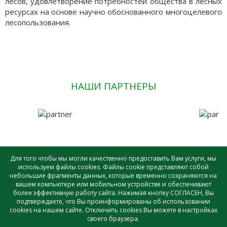
лесов, удовлетворение потребностей общества в лесных
ресурсах на основе научно обоснованного многоцелевого
лесопользования.
НАШИ ПАРТНЕРЫ
Для того чтобы мы могли качественно предоставить Вам услуги, мы
используем файлы cookies. Файлы cookie представляют собой
небольшие фрагменты данных, которые временно сохраняются на
САУ лесного хозяйства ВО «ВОЛОГДАЛЕСХОЗ» © - 2026 |
вашем компьютере или мобильном устройстве и обеспечивают
Создание и поддержка сайта
более эффективную работу сайта. Нажимая кнопку СОГЛАСЕН, Вы
подтверждаете, что Вы проинформированы об использовании
cookies на нашем сайте. Отключить cookies Вы можете в настройках
своего браузера.