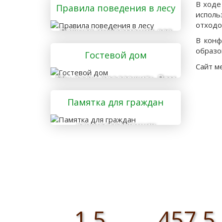
В ходе
Правила поведения в лесу
исполь
отходо
Важная информация для
В конф
тех, кто отправляется в
образо
Гостевой дом
лес
Сайт м
Мы рады предложить Вам
услуги гостевого дома
Памятка для граждан
осуществляющих
заготовку и сбор
валежника для
собственных нужд
1,5
457,5