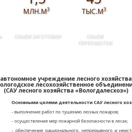
3
3
МЛН.М
ТЫС.М
Ь
ОБЪЕМ ЗАГОТОВКИ
ОБЪЕМ
ПЕРЕРАБОТКИ
автономное учреждение лесного хозяйства
ологодское лесохозяйственное объединен
(САУ лесного хозяйства «Вологдалесхоз»)
Основными целями деятельности САУ лесного хоз
- выполнение работ по тушению лесных пожаров;
- осуществление мер пожарной безопасности в лесах;
- обеспечение рационального, непрерывного и неист