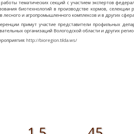
 работы тематических секций с участием экспертов федера
зования биотехнологий в производстве кормов, селекции 
в лесного и агропромышленного комплексов и в других сфера
еренции примут участие представители профильных депар
вательных организаций Вологодской области и других регио
ероприятия:
http://bioregion.tilda.ws/​
1,5
45