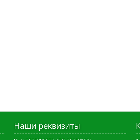
Наши реквизиты
ИНН 3525090553 КПП 352501001
А