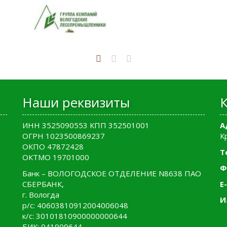
Наши реквизиты
ИНН 3525090553 КПП 352501001
А
ОГРН 1023500869237
К
ОКПО 47872428
Т
ОКТМО 19701000
Ф
Банк – ВОЛОГОДСКОЕ ОТДЕЛЕНИЕ N8638 ПАО
СБЕРБАНК,
E-
г. Вологда
И
р/с: 40603810912004006048
к/с: 30101810900000000644
БИК: 041909644