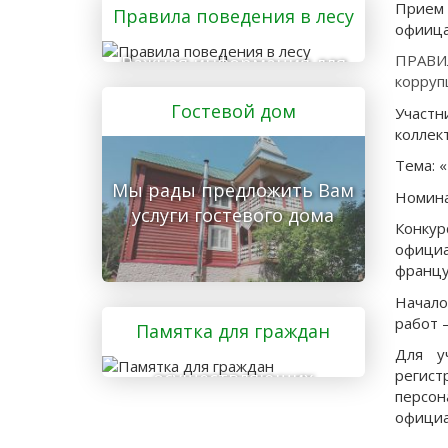
Прием 
Правила поведения в лесу
офиицал
ПРАВИ
Важная информация для
корруп
тех, кто отправляется в
Гостевой дом
лес
Участн
коллект
Тема: 
Мы рады предложить Вам
Номина
услуги гостевого дома
Конкур
официа
францу
Начало
работ –
Памятка для граждан
Для у
регист
осуществляющих
персо
заготовку и сбор
официа
валежника для