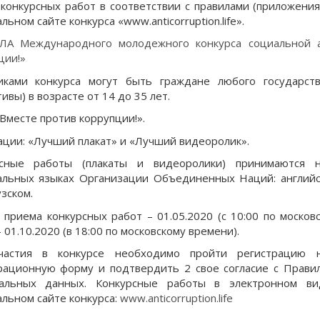
конкурсных работ в соответствии с правилами (приложения 
ьном сайте конкурса «www.anticorruption.life».
ЛА Международного молодежного конкурса социальной а
ции!»
иками конкурса могут быть граждане любого государст
ивы) в возрасте от 14 до 35 лет.
«Вместе против коррупции!».
ции: «Лучший плакат» и «Лучший видеоролик».
сные работы (плакаты и видеоролики) принимаются на 
льных языках Организации Объединенных Наций: английско
зском.
 приема конкурсных работ – 01.05.2020 (с 10:00 по москов
 01.10.2020 (в 18:00 по московскому времени).
частия в конкурсе необходимо пройти регистрацию н
рационную форму и подтвердить 2 свое согласие с Правил
нальных данных. Конкурсные работы в электронном ви
льном сайте конкурса:
www.anticorruption.life