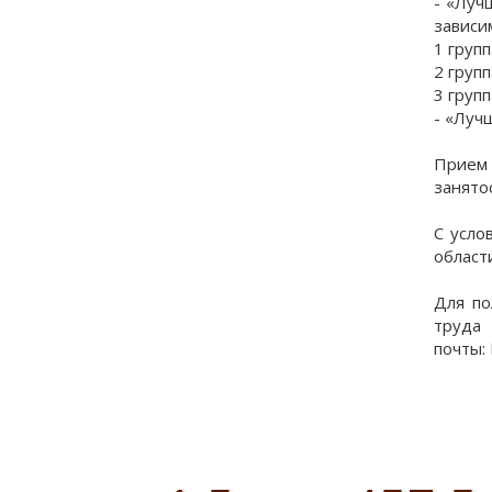
- «Луч
зависи
1 групп
2 групп
3 груп
- «Луч
Прием 
занято
С усло
област
Для по
труда 
почты: