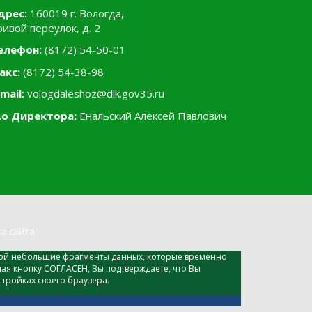
дрес:
160019 г. Вологда,
ривой переулок, д. 2
елефон:
(8172) 54-50-01
акс:
(8172) 54-38-98
mail:
vologdaleshoz@dlk.gov35.ru
.о Директора:
Енальский Алексей Павлович
а сайта
собой небольшие фрагменты данных, которые временно
я кнопку СОГЛАСЕН, Вы подтверждаете, что Вы
тройках своего браузера.