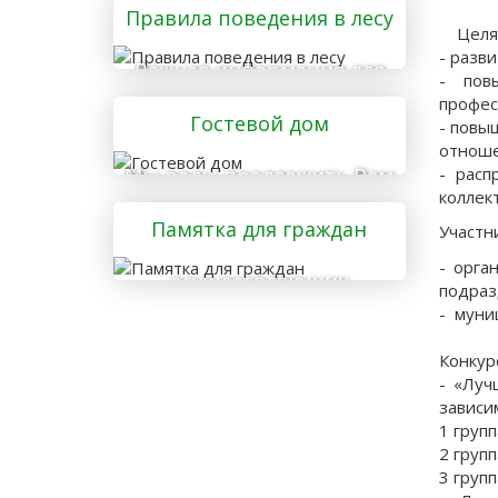
Правила поведения в лесу
Целями
- разв
Важная информация для
- пов
тех, кто отправляется в
профес
Гостевой дом
лес
- повы
отноше
- расп
Мы рады предложить Вам
коллек
услуги гостевого дома
Памятка для граждан
Участн
- орга
осуществляющих
подраз
заготовку и сбор
- муни
валежника для
Конкур
собственных нужд
- «Луч
зависи
1 групп
2 групп
3 груп