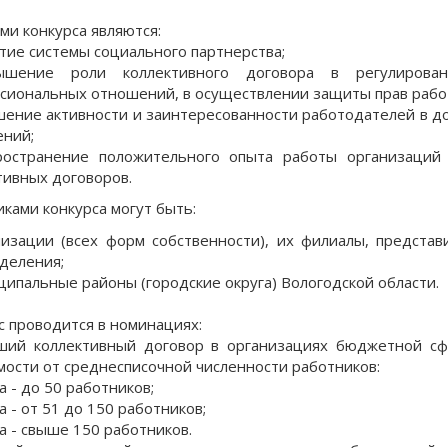
 конкурса являются:
итие системы социального партнерства;
ышение роли коллективного договора в регулирован
сиональных отношений, в осуществлении защиты прав рабо
шение активности и заинтересованности работодателей в 
ний;
ространение положительного опыта работы организаци
тивных договоров.
иками конкурса могут быть:
низации (всех форм собственности), их филиалы, предста
деления;
ципальные районы (городские округа) Вологодской области.
с проводится в номинациях:
ший коллективный договор в организациях бюджетной сфе
мости от среднесписочной численности работников:
а - до 50 работников;
а - от 51 до 150 работников;
па - свыше 150 работников.