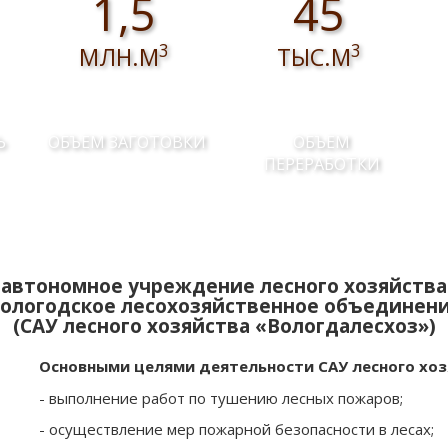
1,5
45
3
3
МЛН.М
ТЫС.М
Ь
ОБЪЕМ ЗАГОТОВКИ
ОБЪЕМ
ПЕРЕРАБОТКИ
автономное учреждение лесного хозяйства
ологодское лесохозяйственное объединен
(САУ лесного хозяйства «Вологдалесхоз»)
Основными целями деятельности САУ лесного хоз
- выполнение работ по тушению лесных пожаров;
- осуществление мер пожарной безопасности в лесах;