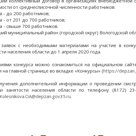
ший коллективный договор в организациях внебюджетной с
мости от среднесписочной численности работников:
а - до 200 работников;
а - от 201 до 700 работников;
па - свыше 700 работников.
ший муниципальный район (городской округ) Вологодской обл
заявок с необходимыми материалами на участие в конк
сти населения области до 1 апреля 2020 года.
виями конкурса можно ознакомиться на официальном сайт
и на главной странице во вкладке «Конкурсы» (
https://depzan
лучения дополнительной информации о проведении смотр
и занятости населения области по телефону (8172) 23
Kolesnikova.OA@depzan.gov35.ru
.