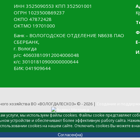
ИНН 3525090553 КПП 352501001
А
ОГРН 1023500869237
К
ОКПО 47872428
Т
ОКТМО 19701000
Ф
Банк – ВОЛОГОДСКОЕ ОТДЕЛЕНИЕ N8638 ПАО
СБЕРБАНК,
E-
г. Вологда
И
р/с: 40603810912004006048
к/с: 30101810900000000644
БИК: 041909644
ного хозяйства ВО «ВОЛОГДАЛЕСХОЗ» © - 2026 |
Создание и поддержк
Вам услуги, мы используем файлы cookies. Файлы cookie представляют 
ном устройстве и обеспечивают более эффективную работу сайта. Нажима
ользовании cookies на нашем сайте. Отключить cookies Вы можете в нас
Согласен(на)