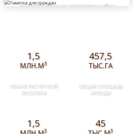
осуществляющих заготовку и сбор
валежника для собственных нужд
1,5
457,5
3
МЛН.М
ТЫС.ГА
ОБЪЕМ РАСЧЕТНОЙ
ОБЩАЯ ПЛОЩАДЬ
ЛЕСОСЕКИ
АРЕНДЫ
1,5
45
3
3
МЛН.М
ТЫС.М