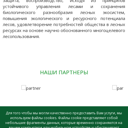
защита, воспроизводство, исходя из принципов
устойчивого управления лесами и сохранения
биологического разнообразия лесных экосистем,
повышения экологического и ресурсного потенциала
лесов, удовлетворение потребностей общества в лесных
ресурсах на основе научно обоснованного многоцелевого
лесопользования.
НАШИ ПАРТНЕРЫ
Для того чтобы мы могли качественно предоставить Вам услуги, мы
используем файлы cookies. Файлы cookie представляют собой
небольшие фрагменты данных, которые временно сохраняются на
САУ лесного хозяйства ВО «ВОЛОГДАЛЕСХОЗ» © - 2026 |
вашем компьютере или мобильном устройстве и обеспечивают