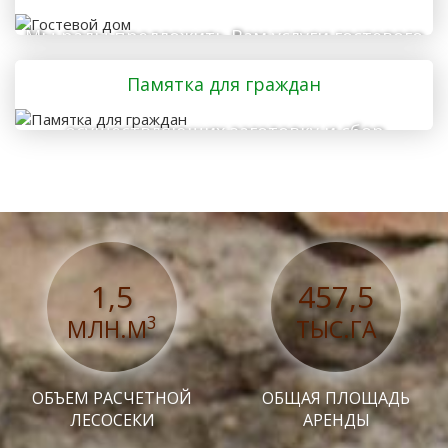
Мы рады предложить Вам услуги гостевого
дома
Памятка для граждан
осуществляющих заготовку и сбор
валежника для собственных нужд
1,5
457,5
3
МЛН.М
ТЫС.ГА
ОБЪЕМ РАСЧЕТНОЙ
ОБЩАЯ ПЛОЩАДЬ
ЛЕСОСЕКИ
АРЕНДЫ