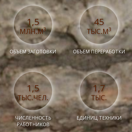
1,5
45
3
3
МЛН.М
ТЫС.М
ОБЪЕМ ЗАГОТОВКИ
ОБЪЕМ ПЕРЕРАБОТКИ
1,5
1,7
ТЫС.ЧЕЛ.
ТЫС.
ЧИСЛЕННОСТЬ
ЕДИНИЦ ТЕХНИКИ
РАБОТНИКОВ