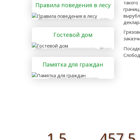
такого
Правила поведения в лесу
грани
вырубл
Важная информация для
деклар
тех, кто отправляется в
Грязо
Гостевой дом
лес
заказч
Посад
Мы рады предложить Вам
Слободс
услуги гостевого дома
Памятка для граждан
осуществляющих
заготовку и сбор
валежника для
собственных нужд
1,5
457,5