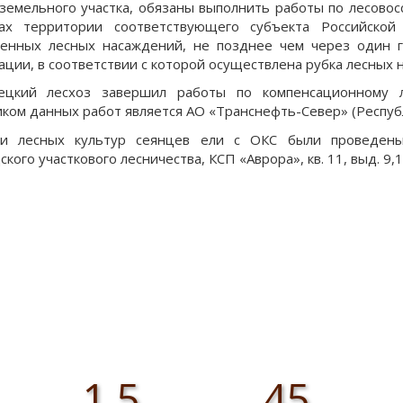
 земельного участка, обязаны выполнить работы по лесово
цах территории соответствующего субъекта Российско
енных лесных насаждений, не позднее чем через один г
ации, в соответствии с которой осуществлена рубка лесных 
вецкий лесхоз завершил работы по компенсационному л
иком данных работ является АО «Транснефть-Север» (Республи
ки лесных культур сеянцев ели с ОКС были проведены 
кого участкового лесничества, КСП «Аврора», кв. 11, выд. 9,
1,5
45