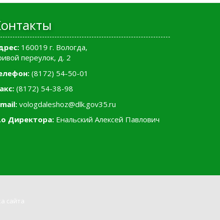
Контакты
дрес:
160019 г. Вологда,
ривой переулок, д. 2
елефон:
(8172) 54-50-01
акс:
(8172) 54-38-98
mail:
vologdaleshoz@dlk.gov35.ru
.о Директора:
Енальский Алексей Павлович
а сайта