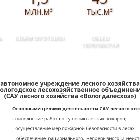
3
3
МЛН.М
ТЫС.М
Ь
ОБЪЕМ ЗАГОТОВКИ
ОБЪЕМ
ПЕРЕРАБОТКИ
автономное учреждение лесного хозяйства
ологодское лесохозяйственное объединен
(САУ лесного хозяйства «Вологдалесхоз»)
Основными целями деятельности САУ лесного хоз
- выполнение работ по тушению лесных пожаров;
- осуществление мер пожарной безопасности в лесах;
- обеспечение рационального, непрерывного и неист