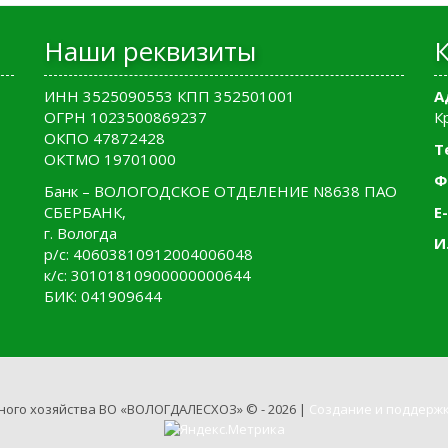
Наши реквизиты
ИНН 3525090553 КПП 352501001
А
ОГРН 1023500869237
К
ОКПО 47872428
Т
ОКТМО 19701000
Ф
Банк – ВОЛОГОДСКОЕ ОТДЕЛЕНИЕ N8638 ПАО
СБЕРБАНК,
E-
г. Вологда
И
р/с: 40603810912004006048
к/с: 30101810900000000644
БИК: 041909644
ного хозяйства ВО «ВОЛОГДАЛЕСХОЗ» © - 2026 |
Создание и поддержк