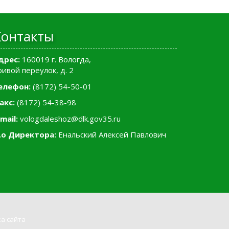
Контакты
дрес:
160019 г. Вологда,
ривой переулок, д. 2
елефон:
(8172) 54-50-01
акс:
(8172) 54-38-98
mail:
vologdaleshoz@dlk.gov35.ru
.о Директора:
Енальский Алексей Павлович
а сайта