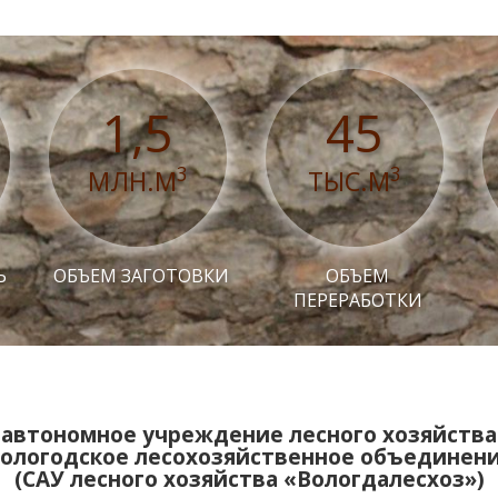
1,5
45
3
3
МЛН.М
ТЫС.М
Ь
ОБЪЕМ ЗАГОТОВКИ
ОБЪЕМ
ПЕРЕРАБОТКИ
автономное учреждение лесного хозяйства
ологодское лесохозяйственное объединен
(САУ лесного хозяйства «Вологдалесхоз»)