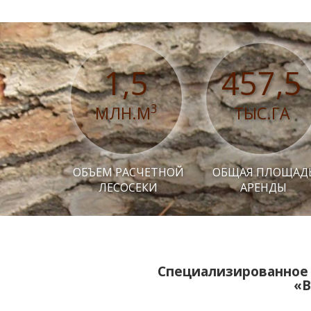
1,5
457,5
3
МЛН.М
ТЫС.ГА
ОБЪЕМ РАСЧЕТНОЙ
ОБЩАЯ ПЛОЩАД
ЛЕСОСЕКИ
АРЕНДЫ
Специализированное 
«В