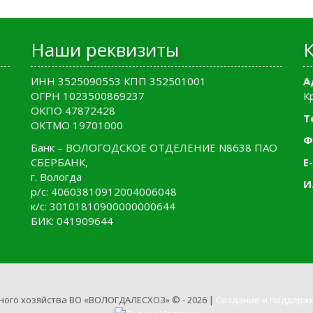
Наши реквизиты
ИНН 3525090553 КПП 352501001
А
ОГРН 1023500869237
К
ОКПО 47872428
Т
ОКТМО 19701000
Ф
Банк – ВОЛОГОДСКОЕ ОТДЕЛЕНИЕ N8638 ПАО
СБЕРБАНК,
E-
г. Вологда
И
р/с: 40603810912004006048
к/с: 30101810900000000644
БИК: 041909644
ного хозяйства ВО «ВОЛОГДАЛЕСХОЗ» © - 2026 |
Создание и поддержк