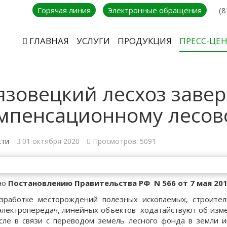
Горячая линия
Электронные обращения
(8
ГЛАВНАЯ
УСЛУГИ
ПРОДУКЦИЯ
ПРЕСС-ЦЕ
язовецкий лесхоз заве
мпенсационному лесов
сти
01 октября 2020
Просмотров: 5091
но
Постановлению Правительства РФ
N 566
от 7 мая 201
зработке месторождений полезных ископаемых, строител
электропередач, линейных объектов ходатайствуют об измен
сле в связи с переводом земель лесного фонда в земли 