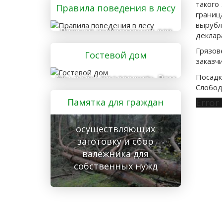
такого
Правила поведения в лесу
грани
вырубл
Важная информация для
деклар
тех, кто отправляется в
Грязо
Гостевой дом
лес
заказч
Посад
Мы рады предложить Вам
Слободс
услуги гостевого дома
Памятка для граждан
Error
осуществляющих
заготовку и сбор
валежника для
собственных нужд