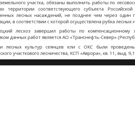
 земельного участка, обязаны выполнить работы по лесово
цах территории соответствующего субъекта Российско
енных лесных насаждений, не позднее чем через один г
ации, в соответствии с которой осуществлена рубка лесных 
вецкий лесхоз завершил работы по компенсационному л
иком данных работ является АО «Транснефть-Север» (Республи
ки лесных культур сеянцев ели с ОКС были проведены 
кого участкового лесничества, КСП «Аврора», кв. 11, выд. 9,