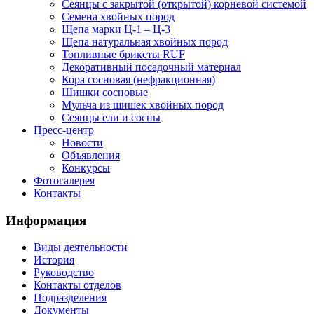
Сеянцы с закрытой (открытой) корневой системой
Семена хвойных пород
Щепа марки Ц-1 – Ц-3
Щепа натуральная хвойных пород
Топливные брикеты RUF
Декоративный посадочный материал
Кора сосновая (нефракционная)
Шишки сосновые
Мульча из шишек хвойных пород
Сеянцы ели и сосны
Пресс-центр
Новости
Объявления
Конкурсы
Фотогалерея
Контакты
Информация
Виды деятельности
История
Руководство
Контакты отделов
Подразделения
Документы