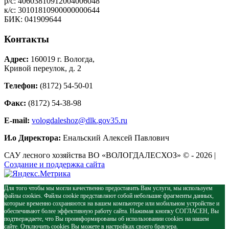
р/с: 40603810912004006048
к/с: 30101810900000000644
БИК: 041909644
Контакты
Адрес:
160019 г. Вологда,
Кривой переулок, д. 2
Телефон:
(8172) 54-50-01
Факс:
(8172) 54-38-98
E-mail:
vologdaleshoz@dlk.gov35.ru
И.о Директора:
Енальский Алексей Павлович
САУ лесного хозяйства ВО «ВОЛОГДАЛЕСХОЗ» © - 2026 |
Создание и поддержка сайта
Для того чтобы мы могли качественно предоставить Вам услуги, мы используем
файлы cookies. Файлы cookie представляют собой небольшие фрагменты данных,
которые временно сохраняются на вашем компьютере или мобильном устройстве и
обеспечивают более эффективную работу сайта. Нажимая кнопку СОГЛАСЕН, Вы
подтверждаете, что Вы проинформированы об использовании cookies на нашем
сайте. Отключить cookies Вы можете в настройках своего браузера.