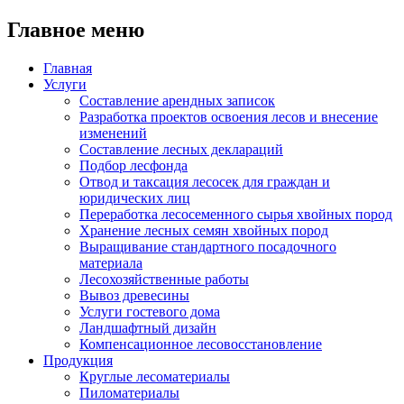
Главное меню
Главная
Услуги
Составление арендных записок
Разработка проектов освоения лесов и внесение
изменений
Составление лесных деклараций
Подбор лесфонда
Отвод и таксация лесосек для граждан и
юридических лиц
Переработка лесосеменного сырья хвойных пород
Хранение лесных семян хвойных пород
Выращивание стандартного посадочного
материала
Лесохозяйственные работы
Вывоз древесины
Услуги гостевого дома
Ландшафтный дизайн
Компенсационное лесовосстановление
Продукция
Круглые лесоматериалы
Пиломатериалы